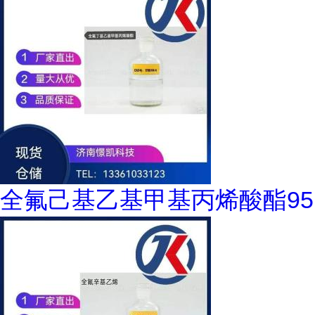
全氟己基乙基甲基丙烯酸酯95